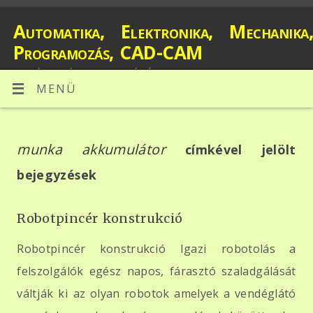
Automatika, Elektronika, Mechanika,
Programozás, CAD-CAM
MAGÁNTANÁR - MAGÁNÓRA, MECHATRONIKA SZAKMAI
OKTATÁS, PLC PROGRAMOZÁS, CÉLGÉP TERVEZÉS
MENÜ
munka akkumulátor
címkével jelölt
bejegyzések
Robotpincér konstrukció
Robotpincér konstrukció Igazi robotolás a
felszolgálók egész napos, fárasztó szaladgálását
váltják ki az olyan robotok amelyek a vendéglátó