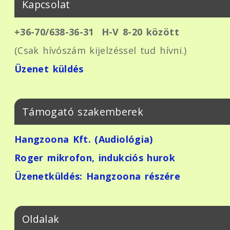
Kapcsolat
+36-70/638-36-31
H-V 8-20 között
(Csak hívószám kijelzéssel tud hívni.)
Üzenet küldés
Támogató szakemberek
Hangzoona Kft. (Audiológia)
Roger mikrofon, indukciós hurok
Üzenetküldés: Hangzoona részére
Oldalak