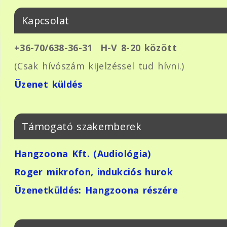
Kapcsolat
+36-70/638-36-31
H-V 8-20 között
(Csak hívószám kijelzéssel tud hívni.)
Üzenet küldés
Támogató szakemberek
Hangzoona Kft. (Audiológia)
Roger mikrofon, indukciós hurok
Üzenetküldés: Hangzoona részére