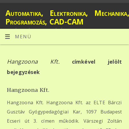
Automatika, Elektronika, Mechanika,
Programozás, CAD-CAM
MAGÁNTANÁR - MAGÁNÓRA, MECHATRONIKA SZAKMAI
OKTATÁS, PLC PROGRAMOZÁS, CÉLGÉP TERVEZÉS
MENÜ
Hangzoona Kft.
címkével jelölt
bejegyzések
Hangzoona Kft.
Hangzoona Kft. Hangzoona Kft. az ELTE Bárczi
Gusztáv Gyógypedagógiai Kar, 1097 Budapest
Ecseri út 3. címen működik. Várszegi Zoltán